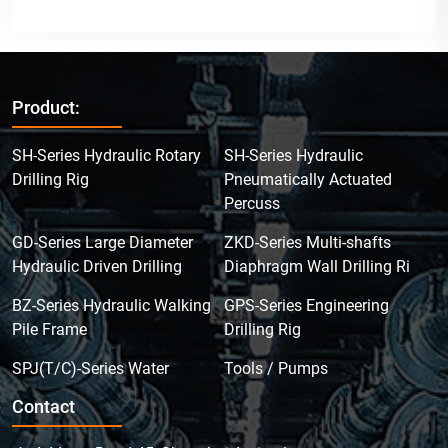
Product:
SH-Series Hydraulic Rotary
SH-Series Hydraulic
Drilling Rig
Pneumatically Actuated
Percuss
GD-Series Large Diameter
ZKD-Series Multi-shafts
Hydraulic Driven Drilling
Diaphragm Wall Drilling Ri
BZ-Series Hydraulic Walking
GPS-Series Engineering
Pile Frame
Drilling Rig
SPJ(T/C)-Series Water
Tools / Pumps
Contact